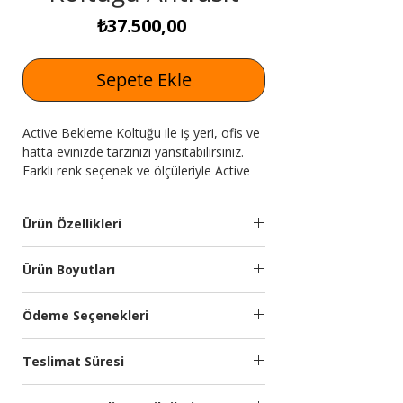
Fiyat
₺37.500,00
Sepete Ekle
Active Bekleme Koltuğu ile iş yeri, ofis ve
hatta evinizde tarzınızı yansıtabilirsiniz.
Farklı renk seçenek ve ölçüleriyle Active
Bekleme Koltuğu Antrasit
Expressmobilya.com'da!
Ürün Özellikleri
Ürün Adı
Active Bekleme Koltuğu
Ürün Boyutları
Antrasit
Modül
Genişlik
Yükseklik
Derinlik
Ödeme Seçenekleri
Kumaş
Silinebilir ithal yumuşak
(cm)
(cm)
(cm)
Özellikleri:
dokulu kumaş
Kredi kartına 9 aya kadar taksit
kullanılmıştır.
Teslimat Süresi
seçeneğimiz bulunmaktadır.
Bekleme
220
80
85
Türkiye’nin önde gelen ödeme sistemleri
Koltuğu
Planlanan Teslimat Süresi:
Kumaş
Yumuşak ve nemli