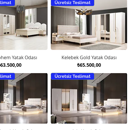
slimat
Ücretsiz Teslimat
ohem Yatak Odası
Kelebek Gold Yatak Odası
iyat
Fiyat
₺63.500,00
₺65.500,00
slimat
Ücretsiz Teslimat