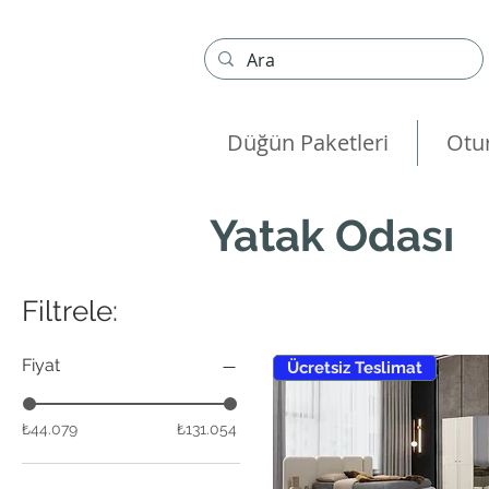
Düğün Paketleri
Otu
Yatak Odası
Filtrele:
Fiyat
Ücretsiz Teslimat
₺44.079
₺131.054