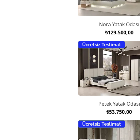
Nora Yatak Odası
Fiyat
₺129.500,00
Ücretsiz Teslimat
Petek Yatak Odası
Fiyat
₺53.750,00
Ücretsiz Teslimat