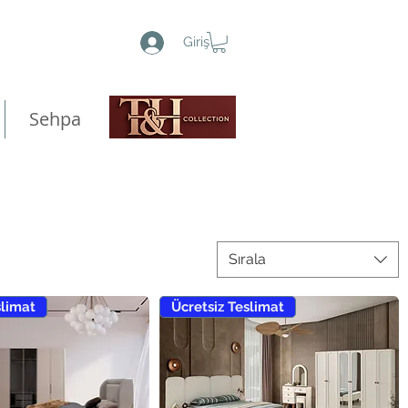
Giriş
Sehpa
Sırala
slimat
Ücretsiz Teslimat