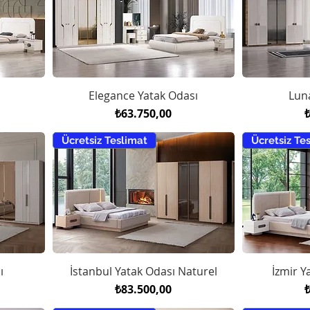
Elegance Yatak Odası
Lun
Fiyat
F
₺63.750,00
Ücretsiz Teslimat
Ücretsiz Te
ı
İstanbul Yatak Odası Naturel
İzmir Y
Fiyat
F
₺83.500,00