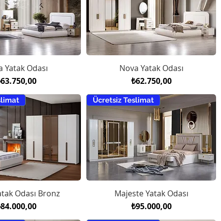
a Yatak Odası
Nova Yatak Odası
iyat
Fiyat
₺63.750,00
₺62.750,00
slimat
Ücretsiz Teslimat
atak Odası Bronz
Majeste Yatak Odası
iyat
Fiyat
₺84.000,00
₺95.000,00