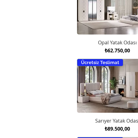
Opal Yatak Odası
Fiyat
₺62.750,00
Ücretsiz Teslimat
Sarıyer Yatak Odas
Fiyat
₺89.500,00