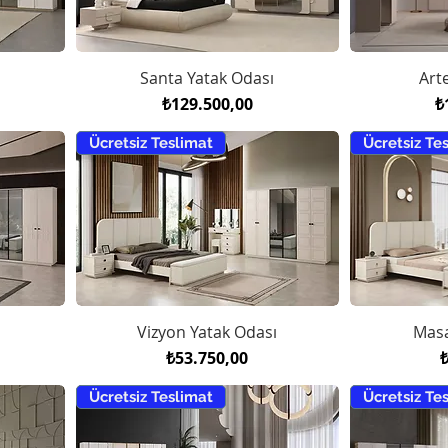
Santa Yatak Odası
Art
Fiyat
F
₺129.500,00
₺
Ücretsiz Teslimat
Ücretsiz Te
Vizyon Yatak Odası
Masa
Fiyat
F
₺53.750,00
Ücretsiz Teslimat
Ücretsiz Te