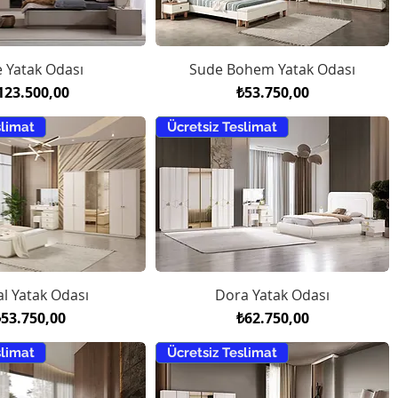
e Yatak Odası
Sude Bohem Yatak Odası
iyat
Fiyat
123.500,00
₺53.750,00
slimat
Ücretsiz Teslimat
l Yatak Odası
Dora Yatak Odası
iyat
Fiyat
₺53.750,00
₺62.750,00
slimat
Ücretsiz Teslimat