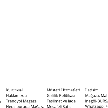
Kurumsal
Müşteri Hizmetleri
İletişim
Hakkımızda
Gizlilik Politikası
Mağaza: Mah
Trendyol Mağaza
Teslimat ve İade
İnegöl-BUR
ı
Whatsapp: +
Hepsiburada Mağaza
Mesafeli Satış