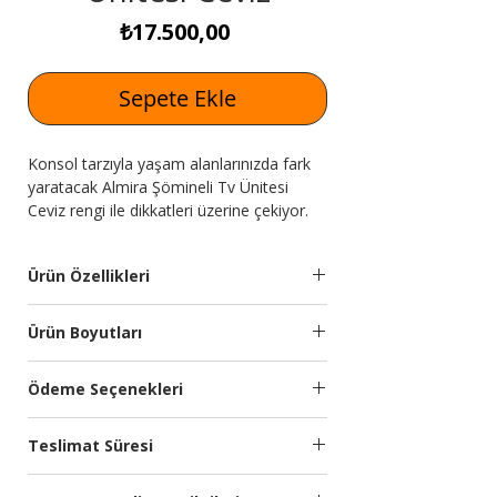
Fiyat
₺17.500,00
Sepete Ekle
Konsol tarzıyla yaşam alanlarınızda fark
yaratacak Almira Şömineli Tv Ünitesi
Ceviz rengi ile dikkatleri üzerine çekiyor.
Ürün Özellikleri
Ünite
18mm yonga levha
Ürün Boyutları
Malzemesi:
malzemeden
üretilmiştir. Mdf boyalı
Genişlik
Yükseklik
Derinlik
Ödeme Seçenekleri
ön kapaklar.
(cm)
(cm)
(cm)
Kredi kartına 9 aya kadar taksit
Ayak
Ayaklar sert plastik
Teslimat Süresi
seçeneğimiz bulunmaktadır.
180
60
40
Özellikleri:
malzemedir. Gold ayak.
Türkiye’nin önde gelen ödeme sistemleri
Planlanan Teslimat Süresi: