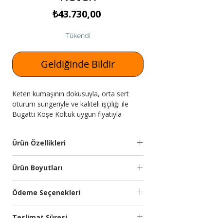
Fiyat
₺43.730,00
Tükendi
Geldiğinde Bildir
Keten kumaşının dokusuyla, orta sert
oturum süngeriyle ve kaliteli işçiliği ile
Bugatti Köşe Koltuk uygun fiyatıyla
Expressmobilya.com'da!
Ürün Özellikleri
Takım
Köşe koltuk.
Ürün Boyutları
İçeriği
Modül
Genişlik
Yükseklik
Derinlik
Ödeme Seçenekleri
Kumaş
Silinebilir ithal yumuşak
(cm)
(cm)
(cm)
Özellikleri:
dokulu keten kumaş
Kredi kartına 9 aya kadar taksit
kullanılmıştır.
Teslimat Süresi