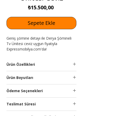
Fiyat
₺15.500,00
Sepete Ekle
Geniş şömine detayı ile Derya Şömineli
Tv Ünitesi ceviz uygun fiyatıyla
Expressmobilya.com'da!
Ürün Özellikleri
Ünite
18mm yonga levha
Ürün Boyutları
Malzemesi:
malzemeden
üretilmiştir. Mdf boyalı
Genişlik
Yükseklik
Derinlik
Ödeme Seçenekleri
ön kapaklar.
(cm)
(cm)
(cm)
Kredi kartına 9 aya kadar taksit
Ayak
Ayaklar metal
Teslimat Süresi
seçeneğimiz bulunmaktadır.
160
50
40
Özellikleri:
malzemedir. Gold ya da
Türkiye’nin önde gelen ödeme sistemleri
Planlanan Teslimat Süresi:
krom ayak.