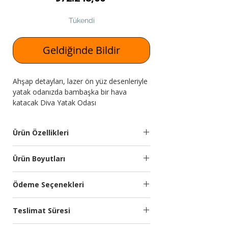
Tükendi
Geldiğinde Bildir
Ahşap detayları, lazer ön yüz desenleriyle
yatak odanızda bambaşka bir hava
katacak Diva Yatak Odası
Expressmobilya.com'da!
Ürün Özellikleri
Takım
Dolap, Karyola, Şifonyer
Ürün Boyutları
İçeriği:
ve Ayna, Komodin (2
Adet)
Modül
Genişlik
Yükseklik
Derinlik
Ödeme Seçenekleri
(cm)
(cm)
(cm)
Takım
18mm Yonga Levha
Kredi kartına 9 aya kadar taksit
Malzemesi:
malzemeden
Teslimat Süresi
seçeneğimiz bulunmaktadır.
Dolap
200
218
69
üretilmiştir.
Türkiye’nin önde gelen ödeme sistemleri