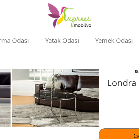
rma Odası
Yatak Odası
Yemek Odası
St
Londra 
Ge