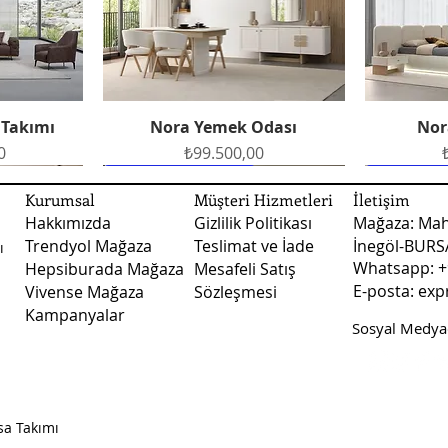
30 desi altı siparişl
bütün sorularınız i
gönderim yapılmakta
Whatsapp hattımızdan
oluşturabilirsiniz.
Fiyatlarımız kargo ve 
Nakliye ile teslimat
 Takımı
Nora Yemek Odası
Nor
Hızlı Bakış
şekilde teslimat yapı
Fiyat
0
₺99.500,00
teslimatlarında fiya
fiyatları ile ilgili d
Ücretsiz Teslimat
Ücretsiz Teslimat
Ücretsiz 
Ücretsiz 
numaralı whatsapp ile
Kurumsal
Müşteri Hizmetleri
İletişim
Hakkımızda
Gizlilik Politikası
Mağaza: Mah
Trendyol Mağaza
Teslimat ve İade
İnegöl-BUR
ı
Whatsapp: +
Hepsiburada Mağaza
Mesafeli Satış
E-posta:
exp
Vivense Mağaza
Sözleşmesi
Kampanyalar
Sosyal Medyad
dası
dası
Vizyon Yemek Odası
Arte Yatak Odası
Sude B
Vizy
Hızlı Bakış
Hızlı Bakış
Fiyat
Fiyat
0
0
₺123.500,00
₺45.750,00
sa Takımı