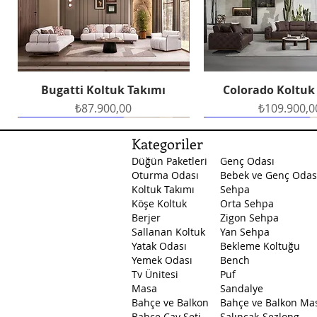
Bugatti Koltuk Takımı
Colorado Koltuk
Hızlı Bakış
Hızlı Bakış
Fiyat
Fiyat
₺87.900,00
₺109.900,0
Ücretsiz Teslimat
Ücretsiz Teslimat
Ücretsiz Teslimat
Ücretsiz Teslimat
Ücretsiz Teslimat
Kategoriler
Düğün Paketleri
Genç Odası
Oturma Odası
Bebek ve Genç Odas
Koltuk Takımı
Sehpa
Köşe Koltuk
Orta Sehpa
Berjer
Zigon Sehpa
Sallanan Koltuk
Yan Sehpa
Yatak Odası
Bekleme Koltuğu
Petek Yemek Odası
Masal Yatak Odası
Santa Yatak Odası
Petek Yatak O
Arte Yemek O
Hızlı Bakış
Hızlı Bakış
Hızlı Bakış
Hızlı Bakış
Hızlı Bakış
Yemek Odası
Bench
Fiyat
Fiyat
Fiyat
Fiyat
Fiyat
₺129.500,00
₺45.750,00
₺53.750,00
₺89.500,0
₺53.750,0
Tv Ünitesi
Puf
Masa
Sandalye
Bahçe ve Balkon
Bahçe ve Balkon Ma
Bahçe Çay Seti
Salıncak-Şezlong