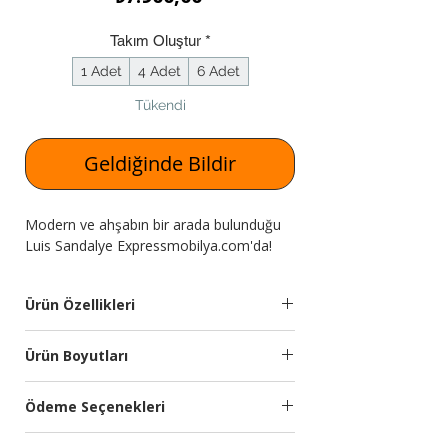
Takım Oluştur
*
1 Adet
4 Adet
6 Adet
Tükendi
Geldiğinde Bildir
Modern ve ahşabın bir arada bulunduğu
Luis Sandalye Expressmobilya.com'da!
Ürün Özellikleri
Kumaş
İthal silinebilir yumuşak
Ürün Boyutları
Özelliği
dokulu kumaş
kullanılmıştır. Soft
Genişlik
Yükseklik
Derinlik
Ödeme Seçenekleri
oturum. 22 Dns Sünger
(cm)
(cm)
(cm)
Kredi kartına 9 aya kadar taksit