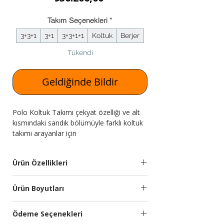
Takım Seçenekleri
*
3+3+1
3+1
3+3+1+1
Koltuk
Berjer
Tükendi
Geldiğinde Bildir
Polo Koltuk Takımı çekyat özelliği ve alt
kısmındaki sandık bölümüyle farklı koltuk
takımı arayanlar için
Expressmobilya.com'da!
Ürün Özellikleri
Takım
3+3+1 den
Ürün Boyutları
İçeriği
oluşmaktadır.
Modül
Genişlik
Yükseklik
Derinlik
Ödeme Seçenekleri
Kumaş
Silinebilir ithal yumuşak
(cm)
(cm)
(cm)