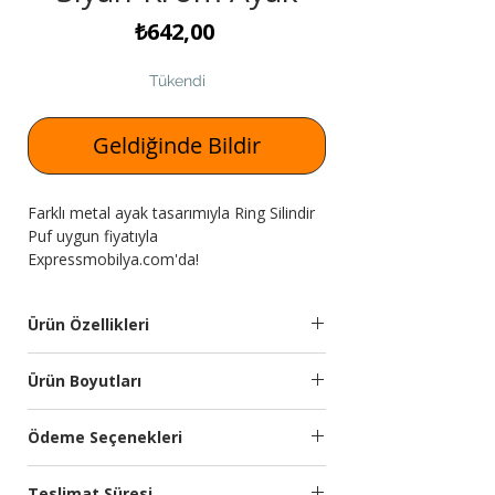
Fiyat
₺642,00
Tükendi
Geldiğinde Bildir
Farklı metal ayak tasarımıyla Ring Silindir
Puf uygun fiyatıyla
Expressmobilya.com'da!
Ürün Özellikleri
Puf
İthal silinebilir yumuşak
Ürün Boyutları
Malzemesi:
dokulu kumaş
kullanılmıştır. Soft
Genişlik
Yükseklik
Derinlik
Ödeme Seçenekleri
oturum. Suntalam
(cm)
(cm)
(cm)
iskelet.
Kredi kartına 9 aya kadar taksit
Teslimat Süresi