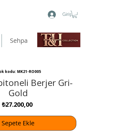
Giriş
Sehpa
ok kodu: MK21-RO005
itoneli Berjer Gri-
Gold
Fiyat
₺27.200,00
Sepete Ekle