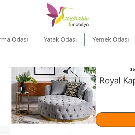
rma Odası
Yatak Odası
Yemek Odası
St
Royal Kap