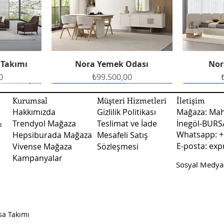
30 desi altı siparişl
bütün sorularınız i
Oturum Özellikleri:
gönderim yapılmakta
Whatsapp hattımızdan
oluşturabilirsiniz.
Fiyatlarımız kargo ve 
Ayak Malzemesi:
Nakliye ile teslimat
 Takımı
Nora Yemek Odası
Nor
Hızlı Bakış
şekilde teslimat yapı
Fiyat
0
₺99.500,00
teslimatlarında fiya
fiyatları ile ilgili d
Ücretsiz Teslimat
Ücretsiz Teslimat
Ücretsiz 
Ücretsiz 
Ek Bilgiler:
numaralı whatsapp ile
Kurumsal
Müşteri Hizmetleri
İletişim
Hakkımızda
Gizlilik Politikası
Mağaza: Mah
Trendyol Mağaza
Teslimat ve İade
İnegöl-BUR
ı
Whatsapp: +
Hepsiburada Mağaza
Mesafeli Satış
E-posta:
exp
Vivense Mağaza
Sözleşmesi
Kampanyalar
Sosyal Medyad
dası
dası
Vizyon Yemek Odası
Arte Yatak Odası
Sude B
Vizy
Hızlı Bakış
Hızlı Bakış
Fiyat
Fiyat
0
0
₺123.500,00
₺45.750,00
sa Takımı