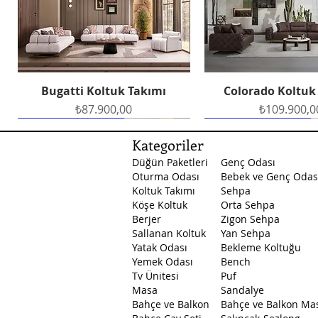
Bugatti Koltuk Takımı
Colorado Koltuk
Hızlı Bakış
Hızlı Bakış
Fiyat
Fiyat
₺87.900,00
₺109.900,0
Ücretsiz Teslimat
Ücretsiz Teslimat
Ücretsiz Teslimat
Ücretsiz Teslimat
Ücretsiz Teslimat
Kategoriler
Düğün Paketleri
Genç Odası
Oturma Odası
Bebek ve Genç Odas
Koltuk Takımı
Sehpa
Köşe Koltuk
Orta Sehpa
Berjer
Zigon Sehpa
Sallanan Koltuk
Yan Sehpa
Yatak Odası
Bekleme Koltuğu
Petek Yemek Odası
Masal Yatak Odası
Santa Yatak Odası
Petek Yatak O
Arte Yemek O
Hızlı Bakış
Hızlı Bakış
Hızlı Bakış
Hızlı Bakış
Hızlı Bakış
Yemek Odası
Bench
Fiyat
Fiyat
Fiyat
Fiyat
Fiyat
₺129.500,00
₺45.750,00
₺53.750,00
₺89.500,0
₺53.750,0
Tv Ünitesi
Puf
Masa
Sandalye
Bahçe ve Balkon
Bahçe ve Balkon Ma