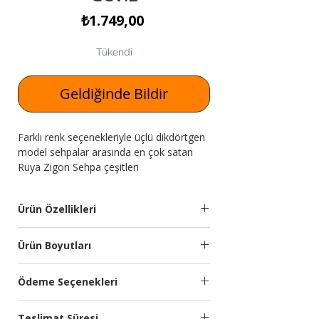
Fiyat
₺1.749,00
Tükendi
Geldiğinde Bildir
Farklı renk seçenekleriyle üçlü dikdörtgen
model sehpalar arasında en çok satan
Rüya Zigon Sehpa çeşitleri
Expressmobilya.com'da!
Ürün Özellikleri
Sehpa
18mm Mdf
Ürün Boyutları
Malzemesi:
malzemeden
üretilmiştir.
Genişlik
Yükseklik
Derinlik
Ödeme Seçenekleri
(cm)
(cm)
(cm)
Ayak
Ayaklar kayın
Kredi kartına 9 aya kadar taksit
Özellikleri:
malzemeden
Teslimat Süresi