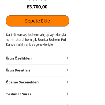
Fiyat
₺3.700,00
Sepete Ekle
Kaliteli kumaşı bohem ahşap ayaklarıyla
hem naturel hem şık Bonita Bohem Puf
Kahve farklı renk seçenekleriyle
Expressmobilya.com'da!
Ürün Özellikleri
Puf
İthal silinebilir yumuşak
Ürün Boyutları
Malzemesi:
dokulu kumaş
kullanılmıştır. Soft
Genişlik
Yükseklik
Derinlik
Ödeme Seçenekleri
oturum. Suntalam
(cm)
(cm)
(cm)
iskelet.
Kredi kartına 9 aya kadar taksit
Teslimat Süresi
seçeneğimiz bulunmaktadır.
45
45
45
Ayak
Naturel ahşap koruma
Türkiye’nin önde gelen ödeme sistemleri
Planlanan Teslimat Süresi:
Özellikleri:
boyalı ahşap ayak.