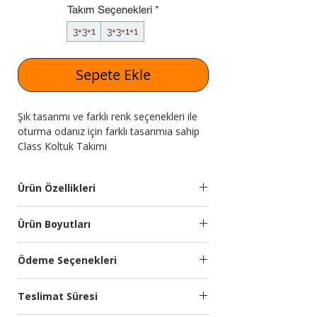
Takım Seçenekleri
*
3+3+1
3+3+1+1
Sepete Ekle
Şık tasarımı ve farklı renk seçenekleri ile
oturma odanız için farklı tasarımıa sahip
Class Koltuk Takımı
Expressmobilya.com'da!
Ürün Özellikleri
Takım
3+3+1 den
Ürün Boyutları
İçeriği
oluşmaktadır.
Modül
Genişlik
Yükseklik
Derinlik
Ödeme Seçenekleri
Kumaş
Silinebilir yumuşak
(cm)
(cm)
(cm)
Özellikleri:
dokulu ithal kumaş
Kredi kartına 9 aya kadar taksit
kullanılmıştır.
Teslimat Süresi
seçeneğimiz bulunmaktadır.
Koltuk
-
-
-
Türkiye’nin önde gelen ödeme sistemleri