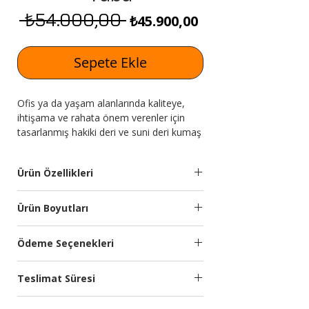
 ₺54.000,00 
Normal Fiyat
İndirimli Fiyat
₺45.900,00
Sepete Ekle
Ofis ya da yaşam alanlarında kaliteye,
ihtişama ve rahata önem verenler için
tasarlanmış hakiki deri ve suni deri kumaş
seçenekleriyle Eames Lounge Chair Taba
Expressmobilya.com'da seni bekliyor.
Ürün Özellikleri
Kumaş
Silinebilir deri kumaş
Ürün Boyutları
Özellikleri:
kullanılmıştır.
Genişlik
Yükseklik
Derinlik
Ödeme Seçenekleri
Kumaş
Yumuşak ve nemli
(cm)
(cm)
(cm)
Bakımı:
bezle silinebilir veya
Kredi kartına 9 aya kadar taksit
kuru temizleme
Teslimat Süresi
seçeneğimiz bulunmaktadır.
-
-
-
yapılabilir. Ağartıcı
Türkiye’nin önde gelen ödeme sistemleri
Planlanan Teslimat Süresi:
kimyasal kullanmayınız.