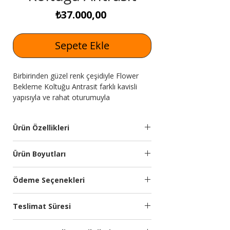
Fiyat
₺37.000,00
Sepete Ekle
Birbirinden güzel renk çeşidiyle Flower
Bekleme Koltuğu Antrasit farklı kavisli
yapısıyla ve rahat oturumuyla
Expressmobilya.com'da seni bekliyor!
Ürün Özellikleri
Ürün Adı
Flower Bekleme
Ürün Boyutları
Koltuğu Antrasit
Modül
Genişlik
Yükseklik
Derinlik
Ödeme Seçenekleri
Kumaş
Silinebilir ithal yumuşak
(cm)
(cm)
(cm)
Özellikleri:
dokulu kumaş
Kredi kartına 9 aya kadar taksit
kullanılmıştır.
Teslimat Süresi
seçeneğimiz bulunmaktadır.
Bekleme
200
80
85
Türkiye’nin önde gelen ödeme sistemleri
Koltuğu
Planlanan Teslimat Süresi:
Kumaş
Yumuşak ve nemli