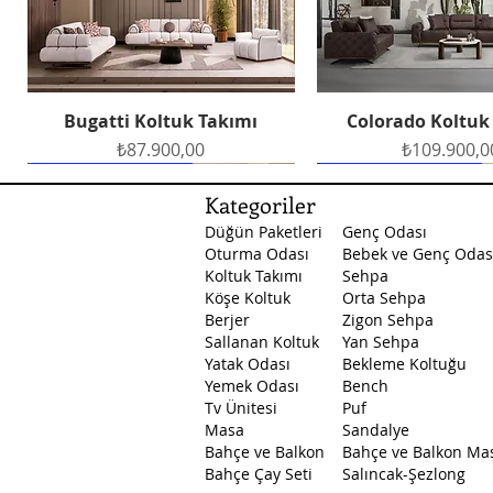
Bugatti Koltuk Takımı
Colorado Koltuk
Hızlı Bakış
Hızlı Bakış
Fiyat
Fiyat
₺87.900,00
₺109.900,0
Ücretsiz Teslimat
Ücretsiz Teslimat
Ücretsiz Teslimat
Ücretsiz Teslimat
Ücretsiz Teslimat
Kategoriler
Düğün Paketleri
Genç Odası
Oturma Odası
Bebek ve Genç Odas
Koltuk Takımı
Sehpa
Köşe Koltuk
Orta Sehpa
Berjer
Zigon Sehpa
Sallanan Koltuk
Yan Sehpa
Yatak Odası
Bekleme Koltuğu
Petek Yemek Odası
Masal Yatak Odası
Santa Yatak Odası
Petek Yatak O
Arte Yemek O
Hızlı Bakış
Hızlı Bakış
Hızlı Bakış
Hızlı Bakış
Hızlı Bakış
Yemek Odası
Bench
Fiyat
Fiyat
Fiyat
Fiyat
Fiyat
₺129.500,00
₺45.750,00
₺53.750,00
₺89.500,0
₺53.750,0
Tv Ünitesi
Puf
Masa
Sandalye
Bahçe ve Balkon
Bahçe ve Balkon Ma
Bahçe Çay Seti
Salıncak-Şezlong