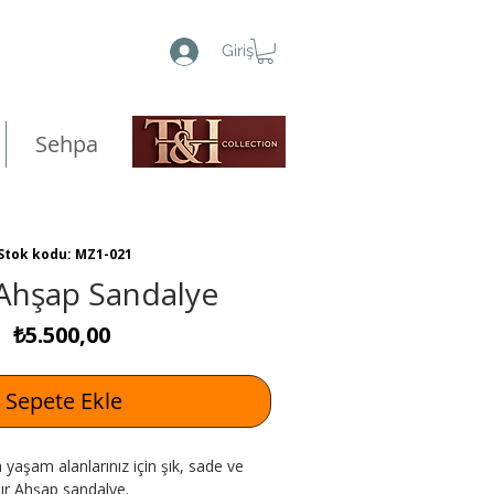
Giriş
Sehpa
Stok kodu: MZ1-021
 Ahşap Sandalye
Fiyat
₺5.500,00
Sepete Ekle
 yaşam alanlarınız için şık, sade ve
sır Ahşap sandalye.