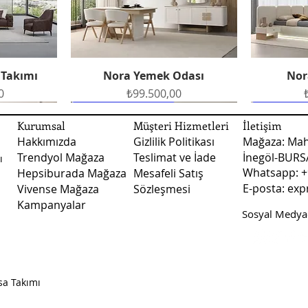
Fiyatlarımız kargo ve 
Nakliye ile teslimat
şekilde teslimat yapı
teslimatlarında fiya
 Takımı
Nora Yemek Odası
Nor
Hızlı Bakış
fiyatları ile ilgili d
Fiyat
0
₺99.500,00
numaralı whatsapp ile
Ücretsiz Teslimat
Ücretsiz Teslimat
Ücretsiz 
Ücretsiz 
Kurumsal
Müşteri Hizmetleri
İletişim
Hakkımızda
Gizlilik Politikası
Mağaza: Mah
Trendyol Mağaza
Teslimat ve İade
İnegöl-BUR
ı
Whatsapp: +
Hepsiburada Mağaza
Mesafeli Satış
E-posta:
exp
Vivense Mağaza
Sözleşmesi
Kampanyalar
Sosyal Medyad
dası
dası
Vizyon Yemek Odası
Arte Yatak Odası
Sude B
Vizy
Hızlı Bakış
Hızlı Bakış
Fiyat
Fiyat
0
0
₺123.500,00
₺45.750,00
sa Takımı