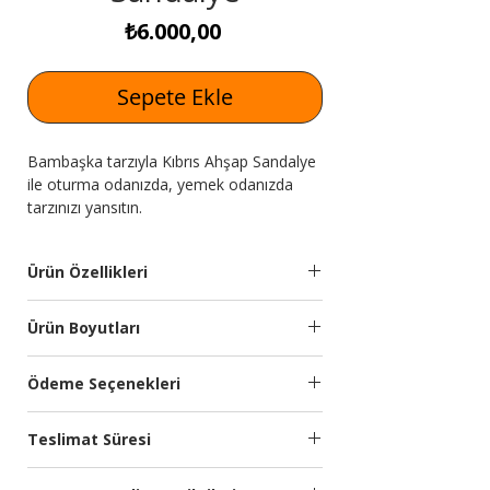
Fiyat
₺6.000,00
Sepete Ekle
Bambaşka tarzıyla Kıbrıs Ahşap Sandalye
ile oturma odanızda, yemek odanızda
tarzınızı yansıtın.
Ürün Özellikleri
Kumaş
İthal silinebilir yumuşak
Ürün Boyutları
Özelliği
dokulu kumaş
kullanılmıştır. Soft
Genişlik
Yükseklik
Derinlik
Ödeme Seçenekleri
oturum.
(cm)
(cm)
(cm)
Kredi kartına 9 aya kadar taksit
Sandalye
Ahşap iskelet.
Teslimat Süresi
seçeneğimiz bulunmaktadır.
-
-
-
Özellikleri:
Türkiye’nin önde gelen ödeme sistemleri
Planlanan Teslimat Süresi: