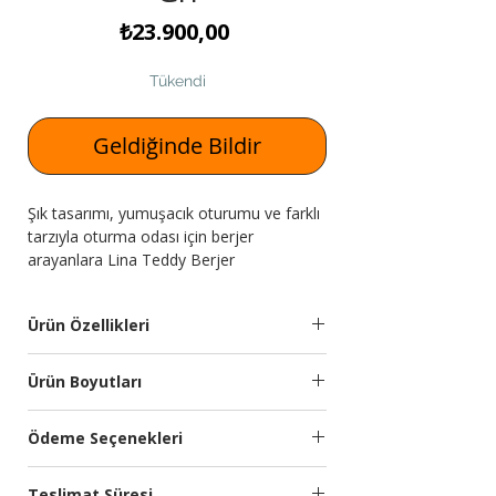
Fiyat
₺23.900,00
Tükendi
Geldiğinde Bildir
Şık tasarımı, yumuşacık oturumu ve farklı
tarzıyla oturma odası için berjer
arayanlara Lina Teddy Berjer
Expressmobilya.com'da!
Ürün Özellikleri
Ürün Adı
Lina Teddy Berjer
Ürün Boyutları
Kumaş
Silinebilir ithal yumuşak
Modül
Genişlik
Yükseklik
Derinlik
Ödeme Seçenekleri
Özellikleri:
dokulu bukle kumaş
(cm)
(cm)
(cm)
kullanılmıştır.
Kredi kartına 9 aya kadar taksit
Teslimat Süresi