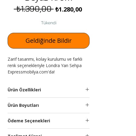
 ₺1.390,00 
Normal Fiyat
İndirimli Fiyat
₺1.280,00
Tükendi
Geldiğinde Bildir
Zarif tasarımı, kolay kurulumu ve farklı
renk seçenekleriyle Londra Yan Sehpa
Expressmobilya.com'da!
Ürün Özellikleri
Sehpa
18mm Yonga levha
Ürün Boyutları
Malzemesi:
malzemeden
üretilmiştir.
Genişlik
Yükseklik
Derinlik
Ödeme Seçenekleri
(cm)
(cm)
(cm)
Ayak
Ayaklar metal
Kredi kartına 9 aya kadar taksit
Özellikleri:
malzemeden