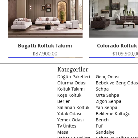
Bugatti Koltuk Takımı
Colorado Koltuk
Hızlı Bakış
Hızlı Bakış
Fiyat
Fiyat
₺87.900,00
₺109.900,0
Ücretsiz Teslimat
Ücretsiz Teslimat
Ücretsiz Teslimat
Ücretsiz Teslimat
Ücretsiz Teslimat
Kategoriler
Düğün Paketleri
Genç Odası
Oturma Odası
Bebek ve Genç Odas
Koltuk Takımı
Sehpa
Köşe Koltuk
Orta Sehpa
Berjer
Zigon Sehpa
Sallanan Koltuk
Yan Sehpa
Yatak Odası
Bekleme Koltuğu
Petek Yemek Odası
Masal Yatak Odası
Santa Yatak Odası
Petek Yatak O
Arte Yemek O
Hızlı Bakış
Hızlı Bakış
Hızlı Bakış
Hızlı Bakış
Hızlı Bakış
Yemek Odası
Bench
Fiyat
Fiyat
Fiyat
Fiyat
Fiyat
₺129.500,00
₺45.750,00
₺53.750,00
₺89.500,0
₺53.750,0
Tv Ünitesi
Puf
Masa
Sandalye