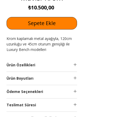
Fiyat
₺10.500,00
Sepete Ekle
Krom kaplamalı metal ayağıyla, 120cm
uzunluğu ve 45cm oturum genişliği ile
Luxury Bench modelleri
Expressmobilya.com'da!
Ürün Özellikleri
Bench
İthal silinebilir yumuşak
Ürün Boyutları
Malzemesi
dokulu kumaş
kullanılmıştır. Soft
Genişlik
Yükseklik
Derinlik
Ödeme Seçenekleri
oturum. 22 Dns Sünger
(cm)
(cm)
(cm)
Kredi kartına 9 aya kadar taksit
Ayak
Krom kaplamalı metal
Teslimat Süresi
seçeneğimiz bulunmaktadır.
120
45
45
Özellikleri:
ayak.
Türkiye’nin önde gelen ödeme sistemleri
Planlanan Teslimat Süresi: