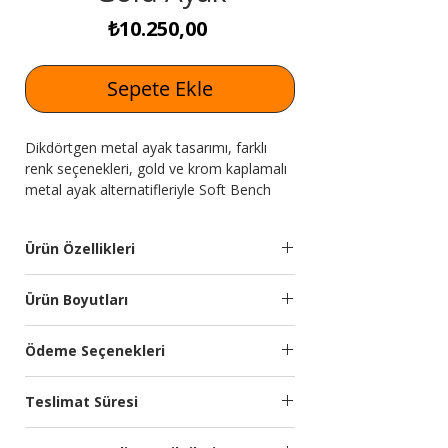
Fiyat
₺10.250,00
Sepete Ekle
Dikdörtgen metal ayak tasarımı, farklı
renk seçenekleri, gold ve krom kaplamalı
metal ayak alternatifleriyle Soft Bench
uygun fiyatlarla Expressmobilya.com'da!
Ürün Özellikleri
Bench
İthal silinebilir yumuşak
Ürün Boyutları
Malzemesi
dokulu kumaş
kullanılmıştır. Soft
Genişlik
Yükseklik
Derinlik
Ödeme Seçenekleri
oturum. 22 Dns Sünger
(cm)
(cm)
(cm)
Kredi kartına 9 aya kadar taksit
Ayak
Gold kaplamalı metal
Teslimat Süresi
seçeneğimiz bulunmaktadır.
120
45
45
Özellikleri:
ayak.
Türkiye’nin önde gelen ödeme sistemleri
Planlanan Teslimat Süresi: