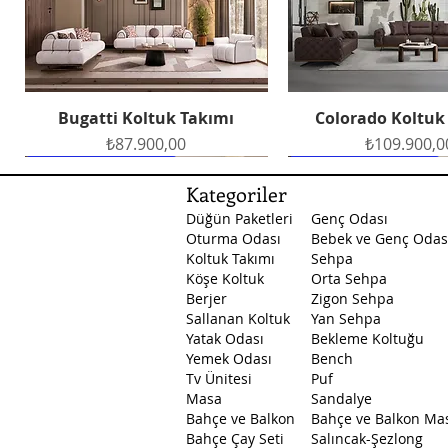
Bugatti Koltuk Takımı
Colorado Koltuk
Hızlı Bakış
Hızlı Bakış
Fiyat
Fiyat
₺87.900,00
₺109.900,0
Ücretsiz Teslimat
Ücretsiz Teslimat
Ücretsiz Teslimat
Ücretsiz Teslimat
Ücretsiz Teslimat
Kategoriler
Düğün Paketleri
Genç Odası
Oturma Odası
Bebek ve Genç Odas
Koltuk Takımı
Sehpa
Köşe Koltuk
Orta Sehpa
Berjer
Zigon Sehpa
Sallanan Koltuk
Yan Sehpa
Yatak Odası
Bekleme Koltuğu
Petek Yemek Odası
Masal Yatak Odası
Santa Yatak Odası
Petek Yatak O
Arte Yemek O
Hızlı Bakış
Hızlı Bakış
Hızlı Bakış
Hızlı Bakış
Hızlı Bakış
Yemek Odası
Bench
Fiyat
Fiyat
Fiyat
Fiyat
Fiyat
₺129.500,00
₺45.750,00
₺53.750,00
₺89.500,0
₺53.750,0
Tv Ünitesi
Puf
Masa
Sandalye
Bahçe ve Balkon
Bahçe ve Balkon Ma
Bahçe Çay Seti
Salıncak-Şezlong