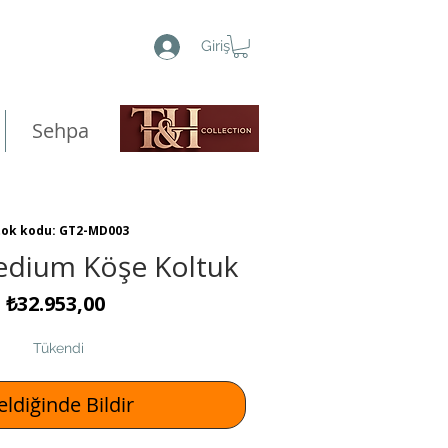
Giriş
Sehpa
tok kodu: GT2-MD003
dium Köşe Koltuk
Fiyat
₺32.953,00
Tükendi
ldiğinde Bildir