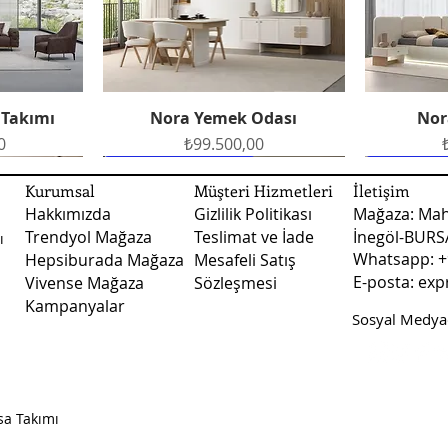
Oturum Özellikleri:
gönderim yapılmakta
Whatsapp hattımızdan
oluşturabilirsiniz.
Fiyatlarımız kargo ve 
Ayak Malzemesi:
Nakliye ile teslimat
 Takımı
Nora Yemek Odası
Nor
Hızlı Bakış
şekilde teslimat yapı
Ek Bilgiler:
teslimatlarında fiya
Fiyat
0
₺99.500,00
fiyatları ile ilgili d
Ücretsiz Teslimat
Ücretsiz Teslimat
Ücretsiz 
Ücretsiz 
numaralı whatsapp ile
Kurumsal
Müşteri Hizmetleri
İletişim
Hakkımızda
Gizlilik Politikası
Mağaza: Mah
Trendyol Mağaza
Teslimat ve İade
İnegöl-BUR
ı
Whatsapp: +
Hepsiburada Mağaza
Mesafeli Satış
E-posta:
exp
Vivense Mağaza
Sözleşmesi
Kampanyalar
Sosyal Medyad
dası
dası
Vizyon Yemek Odası
Arte Yatak Odası
Sude B
Vizy
Hızlı Bakış
Hızlı Bakış
Fiyat
Fiyat
0
0
₺123.500,00
₺45.750,00
sa Takımı