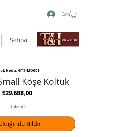
Giriş
Sehpa
tok kodu: GT2-MD001
mall Köşe Koltuk
Fiyat
₺29.688,00
Tükendi
ldiğinde Bildir