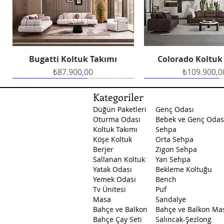
Bugatti Koltuk Takımı
Colorado Koltuk
Hızlı Bakış
Hızlı Bakış
Fiyat
Fiyat
₺87.900,00
₺109.900,0
Ücretsiz Teslimat
Ücretsiz Teslimat
Ücretsiz Teslimat
Ücretsiz Teslimat
Ücretsiz Teslimat
Kategoriler
Düğün Paketleri
Genç Odası
Oturma Odası
Bebek ve Genç Odas
Koltuk Takımı
Sehpa
Köşe Koltuk
Orta Sehpa
Berjer
Zigon Sehpa
Sallanan Koltuk
Yan Sehpa
Yatak Odası
Bekleme Koltuğu
Petek Yemek Odası
Masal Yatak Odası
Santa Yatak Odası
Petek Yatak O
Arte Yemek O
Hızlı Bakış
Hızlı Bakış
Hızlı Bakış
Hızlı Bakış
Hızlı Bakış
Yemek Odası
Bench
Fiyat
Fiyat
Fiyat
Fiyat
Fiyat
₺129.500,00
₺45.750,00
₺53.750,00
₺89.500,0
₺53.750,0
Tv Ünitesi
Puf
Masa
Sandalye
Bahçe ve Balkon
Bahçe ve Balkon Ma
Bahçe Çay Seti
Salıncak-Şezlong