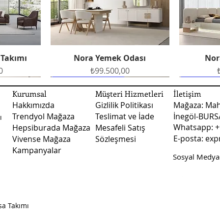
Oturum Özellikleri:
gönderim yapılmakta
Whatsapp hattımızdan
oluşturabilirsiniz.
Fiyatlarımız kargo ve 
Ayak Malzemesi:
Nakliye ile teslimat
 Takımı
Nora Yemek Odası
Nor
Hızlı Bakış
şekilde teslimat yapı
Ek Bilgiler:
teslimatlarında fiya
Fiyat
0
₺99.500,00
fiyatları ile ilgili d
Ücretsiz Teslimat
Ücretsiz Teslimat
Ücretsiz 
Ücretsiz 
numaralı whatsapp ile
Kurumsal
Müşteri Hizmetleri
İletişim
Hakkımızda
Gizlilik Politikası
Mağaza: Mah
Trendyol Mağaza
Teslimat ve İade
İnegöl-BUR
ı
Whatsapp: +
Hepsiburada Mağaza
Mesafeli Satış
E-posta:
exp
Vivense Mağaza
Sözleşmesi
Kampanyalar
Sosyal Medyad
dası
dası
Vizyon Yemek Odası
Arte Yatak Odası
Sude B
Vizy
Hızlı Bakış
Hızlı Bakış
Fiyat
Fiyat
0
0
₺123.500,00
₺45.750,00
sa Takımı