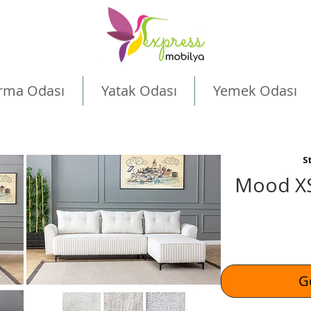
rma Odası
Yatak Odası
Yemek Odası
S
Mood XS
Ge