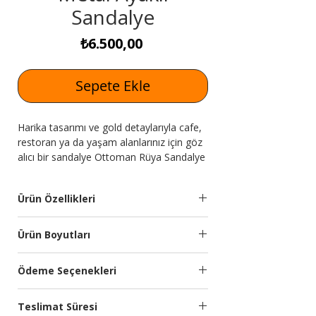
Sandalye
Fiyat
₺6.500,00
Sepete Ekle
Harika tasarımı ve gold detaylarıyla cafe,
restoran ya da yaşam alanlarınız için göz
alıcı bir sandalye Ottoman Rüya Sandalye
Expressmobilya.com'da!
Ürün Özellikleri
Kumaş
İthal silinebilir yumuşak
Ürün Boyutları
Özelliği
dokulu kumaş
kullanılmıştır. Soft
Genişlik
Yükseklik
Derinlik
Ödeme Seçenekleri
oturum.
(cm)
(cm)
(cm)
Kredi kartına 9 aya kadar taksit
Sandalye
Ahşap iskelet, metal
Teslimat Süresi
seçeneğimiz bulunmaktadır.
60
82
55