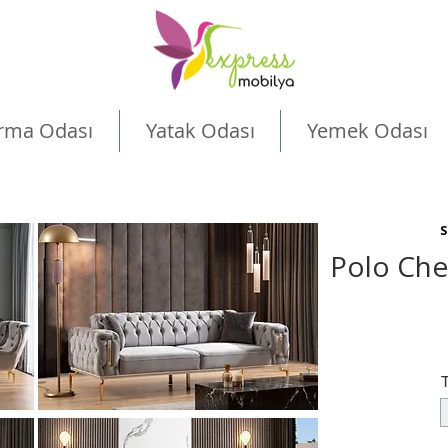
rma Odası
Yatak Odası
Yemek Odası
S
Polo Che