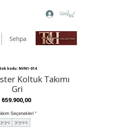
Giriş
Sehpa
tok kodu: NVN1-014
ster Koltuk Takımı
Gri
Fiyat
₺59.900,00
Takım Seçenekleri
*
3+3+1
3+3+1+1