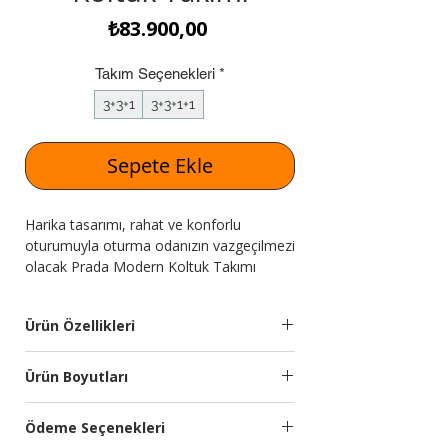
Fiyat
₺83.900,00
Takım Seçenekleri
*
3+3+1
3+3+1+1
Sepete Ekle
Harika tasarımı, rahat ve konforlu
oturumuyla oturma odanızın vazgeçilmezi
olacak Prada Modern Koltuk Takımı
Expressmobilya.com'da!
Ürün Özellikleri
Takım
3+3+1 den
Ürün Boyutları
İçeriği
oluşmaktadır.
Modül
Genişlik
Yükseklik
Derinlik
Ödeme Seçenekleri
Kumaş
Silinebilir yumuşak
(cm)
(cm)
(cm)