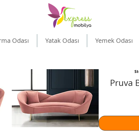
rma Odası
Yatak Odası
Yemek Odası
St
Pruva 