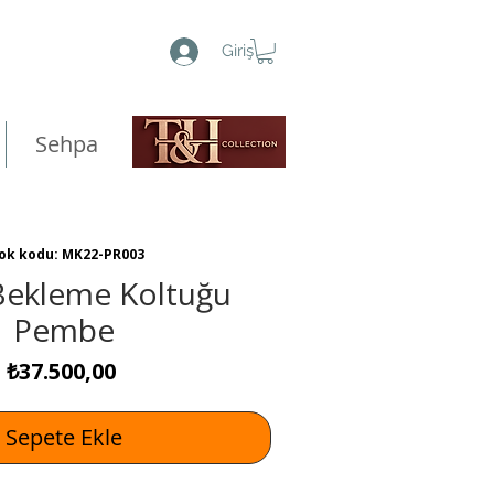
Giriş
Sehpa
ok kodu: MK22-PR003
Bekleme Koltuğu
Pembe
Fiyat
₺37.500,00
Sepete Ekle