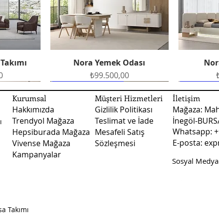
30 desi altı siparişl
bütün sorularınız i
Oturum Özellikleri:
gönderim yapılmakta
Whatsapp hattımızdan
oluşturabilirsiniz.
Fiyatlarımız kargo ve 
Ayak Malzemesi:
Nakliye ile teslimat
 Takımı
Nora Yemek Odası
Nor
Hızlı Bakış
şekilde teslimat yapı
Ek Bilgiler:
Fiyat
0
₺99.500,00
teslimatlarında fiya
fiyatları ile ilgili d
Ücretsiz Teslimat
Ücretsiz Teslimat
Ücretsiz 
Ücretsiz 
numaralı whatsapp ile
Kurumsal
Müşteri Hizmetleri
İletişim
Hakkımızda
Gizlilik Politikası
Mağaza: Mah
Trendyol Mağaza
Teslimat ve İade
İnegöl-BUR
ı
Whatsapp: +
Hepsiburada Mağaza
Mesafeli Satış
E-posta:
exp
Vivense Mağaza
Sözleşmesi
Kampanyalar
Sosyal Medyad
dası
dası
Vizyon Yemek Odası
Arte Yatak Odası
Sude B
Vizy
Hızlı Bakış
Hızlı Bakış
Fiyat
Fiyat
0
0
₺123.500,00
₺45.750,00
sa Takımı