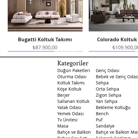
Bugatti Koltuk Takımı
Colorado Koltuk
Hızlı Bakış
Hızlı Bakış
Fiyat
Fiyat
₺87.900,00
₺109.900,0
Ücretsiz Teslimat
Ücretsiz Teslimat
Ücretsiz Teslimat
Ücretsiz Teslimat
Ücretsiz Teslimat
Kategoriler
Düğün Paketleri
Genç Odası
Oturma Odası
Bebek ve Genç Odas
Koltuk Takımı
Sehpa
Köşe Koltuk
Orta Sehpa
Berjer
Zigon Sehpa
Sallanan Koltuk
Yan Sehpa
Yatak Odası
Bekleme Koltuğu
Petek Yemek Odası
Masal Yatak Odası
Santa Yatak Odası
Petek Yatak O
Arte Yemek O
Hızlı Bakış
Hızlı Bakış
Hızlı Bakış
Hızlı Bakış
Hızlı Bakış
Yemek Odası
Bench
Fiyat
Fiyat
Fiyat
Fiyat
Fiyat
₺129.500,00
₺45.750,00
₺53.750,00
₺89.500,0
₺53.750,0
Tv Ünitesi
Puf
Masa
Sandalye
Bahçe ve Balkon
Bahçe ve Balkon Ma