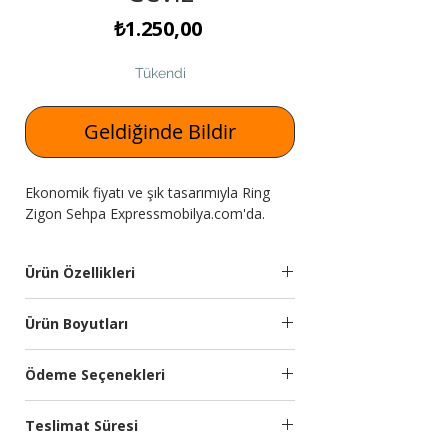
Fiyat
₺1.250,00
Tükendi
Geldiğinde Bildir
Ekonomik fiyatı ve şık tasarımıyla Ring
Zigon Sehpa Expressmobilya.com'da.
Ürün Özellikleri
Sehpa
18mm Yonga levha
Ürün Boyutları
Malzemesi:
malzemeden
üretilmiştir.
Genişlik
Yükseklik
Derinlik
Ödeme Seçenekleri
(cm)
(cm)
(cm)
Ayak
Ayaklar metal
Kredi kartına 9 aya kadar taksit
Özellikleri:
malzemeden
Teslimat Süresi
seçeneğimiz bulunmaktadır.
33
52-47-42
33
üretilmiştir. Siyah fırın