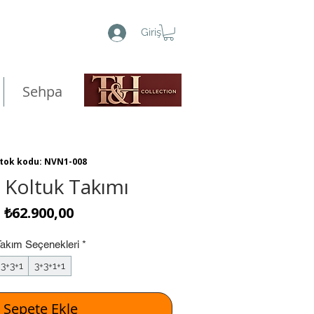
Giriş
Sehpa
tok kodu: NVN1-008
z Koltuk Takımı
Fiyat
₺62.900,00
Takım Seçenekleri
*
3+3+1
3+3+1+1
Sepete Ekle