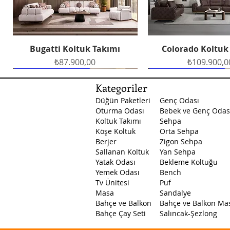
Bugatti Koltuk Takımı
Colorado Koltuk
Hızlı Bakış
Hızlı Bakış
Fiyat
Fiyat
₺87.900,00
₺109.900,0
Ücretsiz Teslimat
Ücretsiz Teslimat
Ücretsiz Teslimat
Ücretsiz Teslimat
Ücretsiz Teslimat
Kategoriler
Düğün Paketleri
Genç Odası
Oturma Odası
Bebek ve Genç Odas
Koltuk Takımı
Sehpa
Köşe Koltuk
Orta Sehpa
Berjer
Zigon Sehpa
Sallanan Koltuk
Yan Sehpa
Yatak Odası
Bekleme Koltuğu
Petek Yemek Odası
Masal Yatak Odası
Santa Yatak Odası
Petek Yatak O
Arte Yemek O
Hızlı Bakış
Hızlı Bakış
Hızlı Bakış
Hızlı Bakış
Hızlı Bakış
Yemek Odası
Bench
Fiyat
Fiyat
Fiyat
Fiyat
Fiyat
₺129.500,00
₺45.750,00
₺53.750,00
₺89.500,0
₺53.750,0
Tv Ünitesi
Puf
Masa
Sandalye
Bahçe ve Balkon
Bahçe ve Balkon Ma
Bahçe Çay Seti
Salıncak-Şezlong