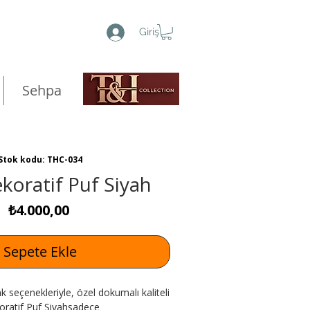
Giriş
Sehpa
Stok kodu: THC-034
koratif Puf Siyah
Fiyat
₺4.000,00
Sepete Ekle
k seçenekleriyle, özel dokumalı kaliteli
oratif Puf Siyahsadece