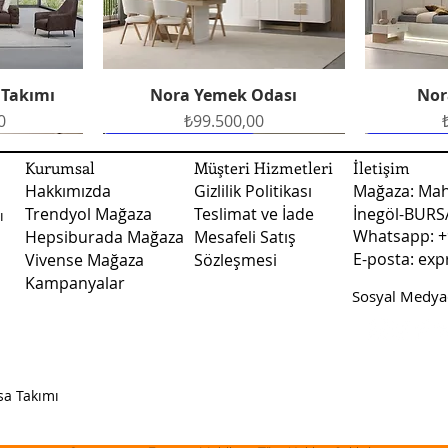
oluşturabilirsiniz.
Fiyatlarımız kargo ve 
Nakliye ile teslimat
 Takımı
Nora Yemek Odası
Nor
Hızlı Bakış
şekilde teslimat yapı
Fiyat
0
₺99.500,00
teslimatlarında fiya
fiyatları ile ilgili d
Ücretsiz Teslimat
Ücretsiz Teslimat
Ücretsiz 
Ücretsiz 
numaralı whatsapp ile
Kurumsal
Müşteri Hizmetleri
İletişim
Hakkımızda
Gizlilik Politikası
Mağaza: Mah
Trendyol Mağaza
Teslimat ve İade
İnegöl-BUR
ı
Whatsapp: +
Hepsiburada Mağaza
Mesafeli Satış
E-posta:
exp
Vivense Mağaza
Sözleşmesi
Kampanyalar
Sosyal Medyad
dası
dası
Vizyon Yemek Odası
Arte Yatak Odası
Sude B
Vizy
Hızlı Bakış
Hızlı Bakış
Fiyat
Fiyat
0
0
₺123.500,00
₺45.750,00
sa Takımı