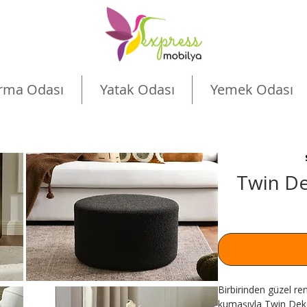
rma Odası
Yatak Odası
Yemek Odası
Twin De
Birbirinden güzel ren
kumaşıyla Twin Dek